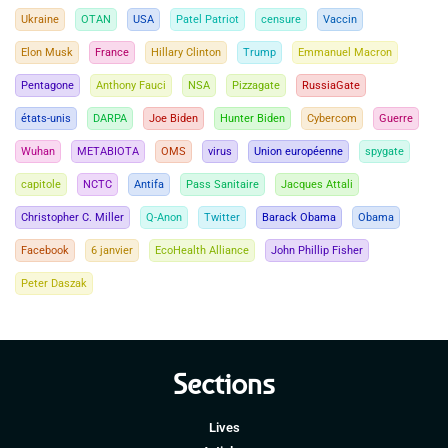
Ukraine
OTAN
USA
Patel Patriot
censure
Vaccin
Elon Musk
France
Hillary Clinton
Trump
Emmanuel Macron
Pentagone
Anthony Fauci
NSA
Pizzagate
RussiaGate
états-unis
DARPA
Joe Biden
Hunter Biden
Cybercom
Guerre
Wuhan
METABIOTA
OMS
virus
Union européenne
spygate
capitole
NCTC
Antifa
Pass Sanitaire
Jacques Attali
Christopher C. Miller
Q-Anon
Twitter
Barack Obama
Obama
Facebook
6 janvier
EcoHealth Alliance
John Phillip Fisher
Peter Daszak
Sections
Lives