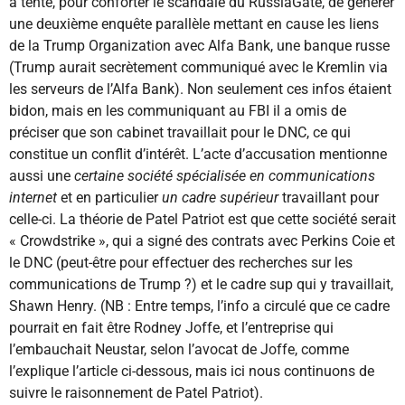
a tenté, pour conforter le scandale du RussiaGate, de générer
une deuxième enquête parallèle mettant en cause les liens
de la Trump Organization avec Alfa Bank, une banque russe
(Trump aurait secrètement communiqué avec le Kremlin via
les serveurs de l’Alfa Bank). Non seulement ces infos étaient
bidon, mais en les communiquant au FBI il a omis de
préciser que son cabinet travaillait pour le DNC, ce qui
constitue un conflit d’intérêt. L’acte d’accusation mentionne
aussi une
certaine société spécialisée en communications
internet
et en particulier
un cadre supérieur
travaillant pour
celle-ci. La théorie de Patel Patriot est que cette société serait
« Crowdstrike », qui a signé des contrats avec Perkins Coie et
le DNC (peut-être pour effectuer des recherches sur les
communications de Trump ?) et le cadre sup qui y travaillait,
Shawn Henry. (NB : Entre temps, l’info a circulé que ce cadre
pourrait en fait être Rodney Joffe, et l’entreprise qui
l’embauchait Neustar, selon l’avocat de Joffe, comme
l’explique l’article ci-dessous, mais ici nous continuons de
suivre le raisonnement de Patel Patriot).