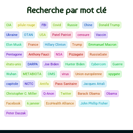
Recherche par mot clé
CIA
pilule rouge
FBI
Covid
Russie
Chine
Donald Trump
Ukraine
OTAN
USA
Patel Patriot
censure
Vaccin
Elon Musk
France
Hillary Clinton
Trump
Emmanuel Macron
Pentagone
Anthony Fauci
NSA
Pizzagate
RussiaGate
états-unis
DARPA
Joe Biden
Hunter Biden
Cybercom
Guerre
Wuhan
METABIOTA
OMS
virus
Union européenne
spygate
capitole
NCTC
Antifa
Pass Sanitaire
Jacques Attali
Christopher C. Miller
Q-Anon
Twitter
Barack Obama
Obama
Facebook
6 janvier
EcoHealth Alliance
John Phillip Fisher
Peter Daszak