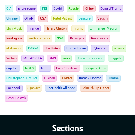
CIA
pilule rouge
FBI
Covid
Russie
Chine
Donald Trump
Ukraine
OTAN
USA
Patel Patriot
censure
Vaccin
Elon Musk
France
Hillary Clinton
Trump
Emmanuel Macron
Pentagone
Anthony Fauci
NSA
Pizzagate
RussiaGate
états-unis
DARPA
Joe Biden
Hunter Biden
Cybercom
Guerre
Wuhan
METABIOTA
OMS
virus
Union européenne
spygate
capitole
NCTC
Antifa
Pass Sanitaire
Jacques Attali
Christopher C. Miller
Q-Anon
Twitter
Barack Obama
Obama
Facebook
6 janvier
EcoHealth Alliance
John Phillip Fisher
Peter Daszak
Sections