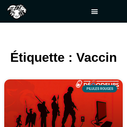
Étiquette : Vaccin
PILULES ROUGES