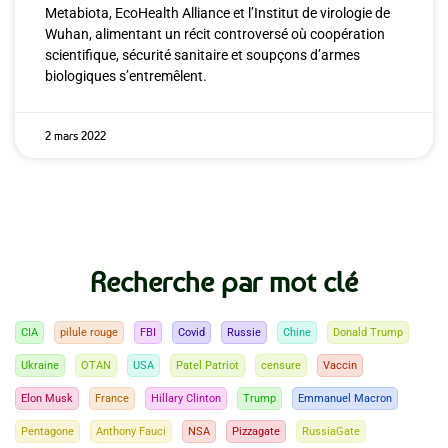
Metabiota, EcoHealth Alliance et l’Institut de virologie de
Wuhan, alimentant un récit controversé où coopération
scientifique, sécurité sanitaire et soupçons d’armes
biologiques s’entremêlent.
2 mars 2022
Recherche par mot clé
CIA
pilule rouge
FBI
Covid
Russie
Chine
Donald Trump
Ukraine
OTAN
USA
Patel Patriot
censure
Vaccin
Elon Musk
France
Hillary Clinton
Trump
Emmanuel Macron
Pentagone
Anthony Fauci
NSA
Pizzagate
RussiaGate