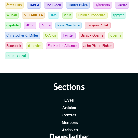
états-unis
DARPA
Joe Biden
Hunter Biden
Cybercom
Guerre
Wuhan
METABIOTA
OMS
virus
Union européenne
spygate
capitole
NCTC
Antifa
Pass Sanitaire
Jacques Attali
Christopher C. Miller
Q-Anon
Twitter
Barack Obama
Obama
Facebook
6 janvier
EcoHealth Alliance
John Phillip Fisher
Peter Daszak
Sections
Lives
Articles
Contact
Mentions
Archives
Newsletter