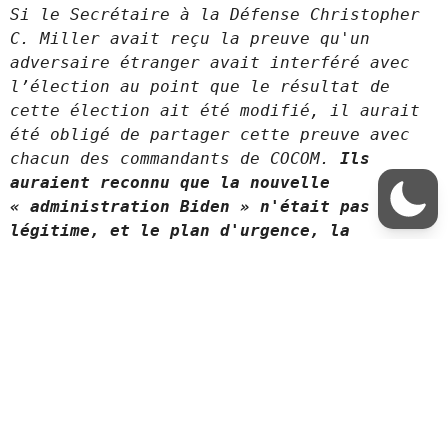
Si le Secrétaire à la Défense Christopher 
C. Miller avait reçu la preuve qu'un 
adversaire étranger avait interféré avec 
l’élection au point que le résultat de 
cette élection ait été modifié, il aurait 
été obligé de partager cette preuve avec 
chacun des commandants de COCOM. 
Ils 
auraient reconnu que la nouvelle 
« administration Biden » n'était pas 
légitime, et le plan d'urgence, la 
Dévolution, aurait été mis en œuvre.
La sécurité des élections
Nous avons vu tout ce que Trump a mis en place (décrets
exécutifs, mouvements de personnel…) pour préparer le
terrain de la dévolution. Regardons maintenant
ce qu’a fait