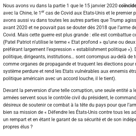
Nous avons vu dans la partie 1 que le 15 janvier 2020
coïncid
er
avec la Chine, le 1
cas de Covid aux Etats-Unis et le premier
avons aussi vu dans toutes les autres parties que Trump agissa
avant 2020 et ne pouvait pas se douter dès 2018 que l’arme de l
Covid. Mais cette guerre est plus grande : elle est combattue c
(Patel Patriot n’utilise le terme « Etat profond » qu’une ou deux 
préférant largement l’expression « establishment politique »)
politique, dirigeants, institutions… sont corrompus au-delà de t
comme organes de propagande et truquent les élections pour res
système perdure et rend les Etats vulnérables aux ennemis étran
politique américain avec un accord louche, il le tient).
Devant la perversion d’une telle corruption, une seule entité a le
armées servent sous le contrôle civil du président, le command
désireux de soutenir ce combat à la tête du pays pour que l’a
bien sa mission de « Défendre les États-Unis contre tous les 
un rempart et en étant le garant de sa sécurité et de son indép
propres élus ?