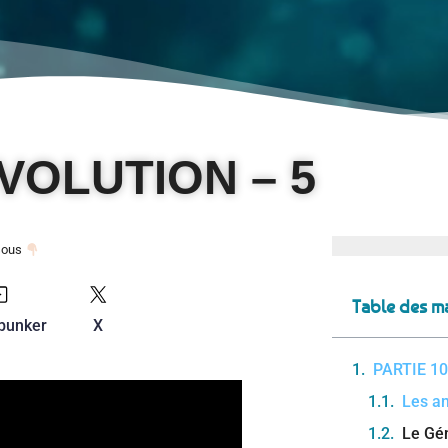
VOLUTION – 5
ssous
Table des ma
bunker
X
PARTIE 10
Les a
Le Gén