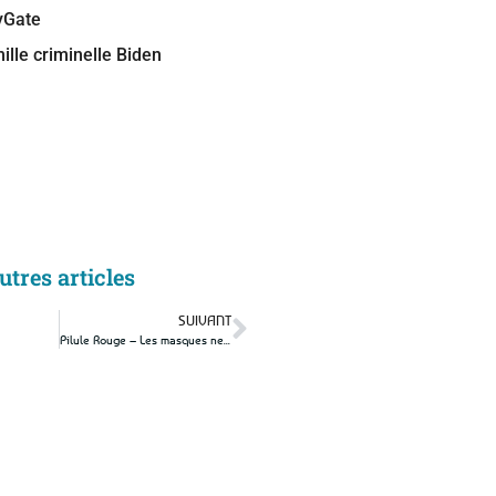
yGate
ille criminelle Biden
utres articles
SUIVANT
Pilule Rouge – Les masques ne tiennent plus trop…