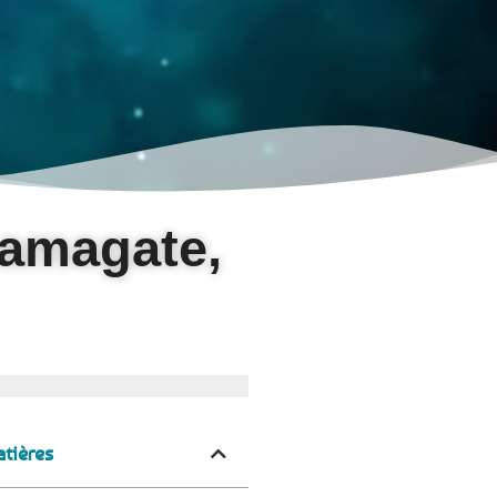
bamagate,
tières