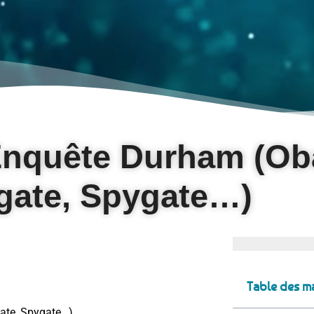
’Enquête Durham (O
gate, Spygate…)
Table des ma
ate, Spygate…)