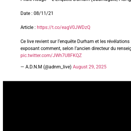
Date : 08/11/21
Article :
https://t.co/eagV0JWDzQ
Ce live revient sur l’enquête Durham et les révélations
exposant comment, selon l’ancien directeur du rense
pic.twitter.com/JWh7U8FKQZ
— A.D.N.M (@adnm_live)
August 29, 2025