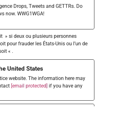
elligence Drops, Tweets and GETTRs. Do
 news now. WWG1WGA!
lit » si deux ou plusieurs personnes
oit pour frauder les États-Unis ou l’un de
it « .
he United States
stice website. The information here may
ntact
[email protected]
if you have any
e, ou le plus gros scandale
ne
 de vous donner une bonne compréhension