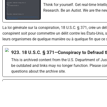
Think for yourself. Get real-time Int
Research. Be an Autist. We are the
La loi générale sur la conspiration, 18 U.S.C. § 371, crée un dé
conspirent soit pour commettre un délit contre les États-Unis, s
leurs organismes de quelque manière ou à quelque fin que ce so
923. 18 U.S.C. § 371—Conspiracy to Defraud t
This is archived content from the U.S. Department of Ju
be outdated and links may no longer function. Please co
questions about the archive site.
SpyGate – ObamaGate – FISAGat
politique de l’histoire américai
Dans cet article, nous allons tenter