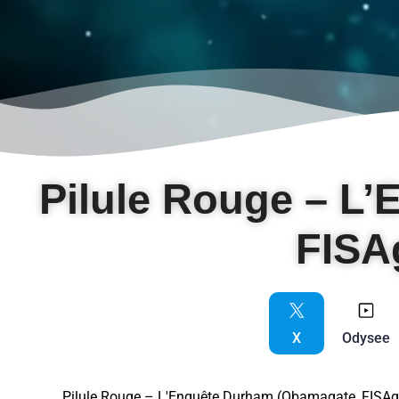
Pilule Rouge – L
FISA
X
Odysee
Pilule Rouge – L'Enquête Durham (Obamagate, FISAg