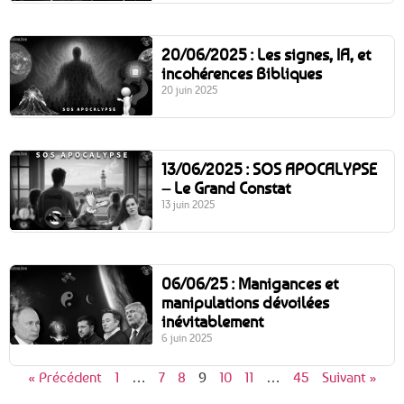
20/06/2025 : Les signes, IA, et
incohérences Bibliques
20 juin 2025
13/06/2025 : SOS APOCALYPSE
– Le Grand Constat
13 juin 2025
06/06/25 : Manigances et
manipulations dévoilées
inévitablement
6 juin 2025
« Précédent
1
…
7
8
9
10
11
…
45
Suivant »