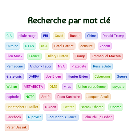
Recherche par mot clé
CIA
pilule rouge
FBI
Covid
Russie
Chine
Donald Trump
Ukraine
OTAN
USA
Patel Patriot
censure
Vaccin
Elon Musk
France
Hillary Clinton
Trump
Emmanuel Macron
Pentagone
Anthony Fauci
NSA
Pizzagate
RussiaGate
états-unis
DARPA
Joe Biden
Hunter Biden
Cybercom
Guerre
Wuhan
METABIOTA
OMS
virus
Union européenne
spygate
capitole
NCTC
Antifa
Pass Sanitaire
Jacques Attali
Christopher C. Miller
Q-Anon
Twitter
Barack Obama
Obama
Facebook
6 janvier
EcoHealth Alliance
John Phillip Fisher
Peter Daszak