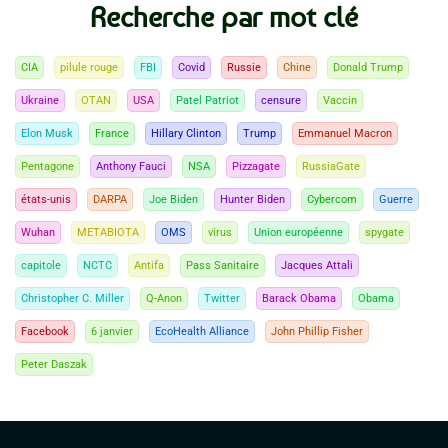
Recherche par mot clé
CIA
pilule rouge
FBI
Covid
Russie
Chine
Donald Trump
Ukraine
OTAN
USA
Patel Patriot
censure
Vaccin
Elon Musk
France
Hillary Clinton
Trump
Emmanuel Macron
Pentagone
Anthony Fauci
NSA
Pizzagate
RussiaGate
états-unis
DARPA
Joe Biden
Hunter Biden
Cybercom
Guerre
Wuhan
METABIOTA
OMS
virus
Union européenne
spygate
capitole
NCTC
Antifa
Pass Sanitaire
Jacques Attali
Christopher C. Miller
Q-Anon
Twitter
Barack Obama
Obama
Facebook
6 janvier
EcoHealth Alliance
John Phillip Fisher
Peter Daszak