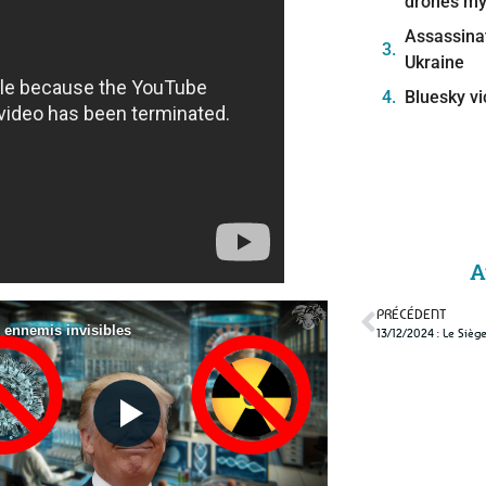
drones mys
Assassinat
Ukraine
Bluesky vi
A
PRÉCÉDENT
13/12/2024 : Le Siè