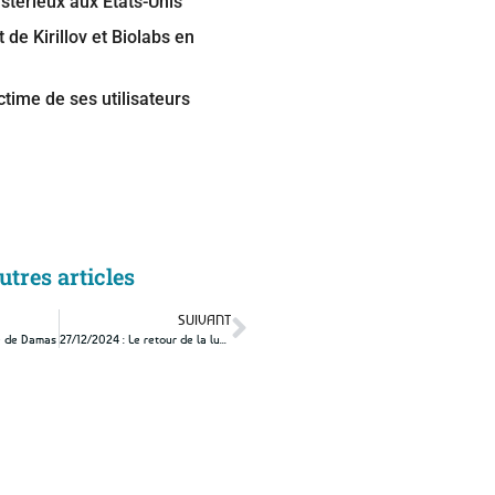
térieux aux États-Unis
 de Kirillov et Biolabs en
ctime de ses utilisateurs
utres articles
SUIVANT
ge de Damas
27/12/2024 : Le retour de la lumière