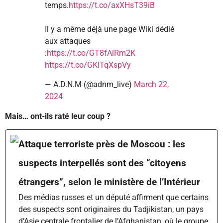
temps.
https://t.co/axXHsT39iB
Il y a même déjà une page Wiki dédié
aux attaques
:
https://t.co/GT8fAiRm2K
https://t.co/GKlTqXspVy
— A.D.N.M (@adnm_live)
March 22,
2024
Mais… ont-ils raté leur coup ?
Attaque terroriste près de Moscou : les
suspects interpellés sont des “citoyens
étrangers”, selon le ministère de l’Intérieur
Des médias russes et un député affirment que certains
des suspects sont originaires du Tadjikistan, un pays
d’Asie centrale frontalier de l’Afghanistan, où le groupe