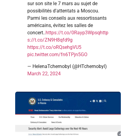
sur son site le 7 mars au sujet de
possibilités d'attentats a Moscou.
Parmi les conseils aux ressortissants
américains, évitez les salles de
concert..
https://t.co/0Rayp3Wpsq
http
s://t.co/ZN9H8qfd9g
https://t.co/oRQsehgVU5
pic.twitter.com/fn6TPjn5GO
— HelenaTchernobyl (@HTchernobyl)
March 22, 2024