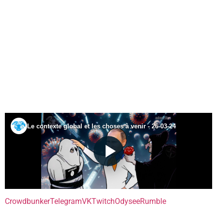
Crowdbunker
Telegram
VK
Twitch
Odysee
Rumble