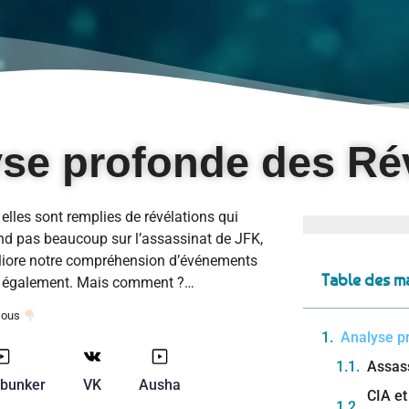
yse profonde des Ré
 elles sont remplies de révélations qui
end pas beaucoup sur l’assassinat de JFK,
éliore notre compréhension d’événements
Table des ma
el également. Mais comment ?…
ssous
Analyse p
Assas
bunker
VK
Ausha
CIA et