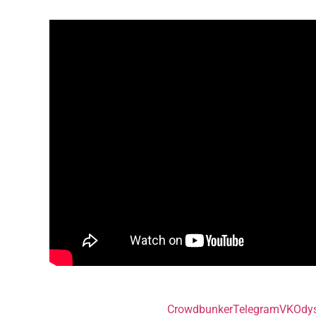
Crowdbunker
Telegram
VK
Ody