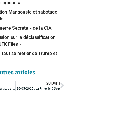
ologique »
tion Mangouste et sabotage
le
uerre Secrete » de la CIA
sion sur la déclassification
JFK Files »
l faut se méfier de Trump et
uris ont voté pour des
utres articles
…
SUIVANT
 n’est pas si MAGA que ça…
14/03/2025 : L’Axe Vertical et le Troisième Camp
28/03/2025 : La Fin et le Début
e – Le message que
ne veut entendre