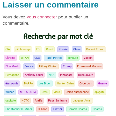
Laisser un commentaire
Vous devez
vous connecter
pour publier un
commentaire.
Recherche par mot clé
CIA
pilule rouge
FBI
Covid
Russie
Chine
Donald Trump
Ukraine
OTAN
USA
Patel Patriot
censure
Vaccin
Elon Musk
France
Hillary Clinton
Trump
Emmanuel Macron
Pentagone
Anthony Fauci
NSA
Pizzagate
RussiaGate
états-unis
DARPA
Joe Biden
Hunter Biden
Cybercom
Guerre
Wuhan
METABIOTA
OMS
virus
Union européenne
spygate
capitole
NCTC
Antifa
Pass Sanitaire
Jacques Attali
Christopher C. Miller
Q-Anon
Twitter
Barack Obama
Obama