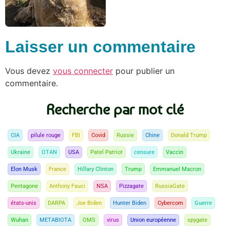
Laisser un commentaire
Vous devez
vous connecter
pour publier un
commentaire.
Recherche par mot clé
CIA
pilule rouge
FBI
Covid
Russie
Chine
Donald Trump
Ukraine
OTAN
USA
Patel Patriot
censure
Vaccin
Elon Musk
France
Hillary Clinton
Trump
Emmanuel Macron
Pentagone
Anthony Fauci
NSA
Pizzagate
RussiaGate
états-unis
DARPA
Joe Biden
Hunter Biden
Cybercom
Guerre
Wuhan
METABIOTA
OMS
virus
Union européenne
spygate