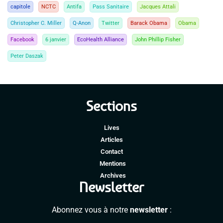
capitole
NCTC
Antifa
Pass Sanitaire
Jacques Attali
Christopher C. Miller
Q-Anon
Twitter
Barack Obama
Obama
Facebook
6 janvier
EcoHealth Alliance
John Phillip Fisher
Peter Daszak
Sections
Lives
Articles
Contact
Mentions
Archives
Newsletter
Abonnez vous à notre
newsletter
: