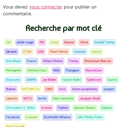
Vous devez
vous connecter
pour publier un
commentaire.
Recherche par mot clé
CIA
pilule rouge
FBI
Covid
Russie
Chine
Donald Trump
Ukraine
OTAN
USA
Patel Patriot
censure
Vaccin
Elon Musk
France
Hillary Clinton
Trump
Emmanuel Macron
Pentagone
Anthony Fauci
NSA
Pizzagate
RussiaGate
états-unis
DARPA
Joe Biden
Hunter Biden
Cybercom
Guerre
Wuhan
METABIOTA
OMS
virus
Union européenne
spygate
capitole
NCTC
Antifa
Pass Sanitaire
Jacques Attali
Christopher C. Miller
Q-Anon
Twitter
Barack Obama
Obama
Facebook
6 janvier
EcoHealth Alliance
John Phillip Fisher
Peter Daszak