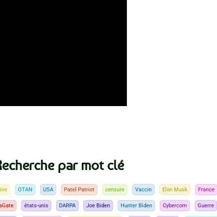
Recherche par mot clé
ine
OTAN
USA
Patel Patriot
censure
Vaccin
Elon Musk
France
aGate
états-unis
DARPA
Joe Biden
Hunter Biden
Cybercom
Guerre