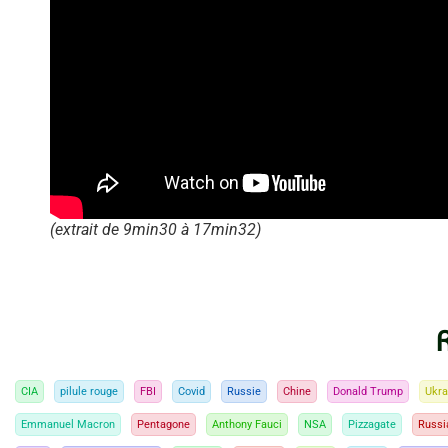
(extrait de 9min30 à 17min32)
CIA
pilule rouge
FBI
Covid
Russie
Chine
Donald Trump
Ukra
Emmanuel Macron
Pentagone
Anthony Fauci
NSA
Pizzagate
Russi