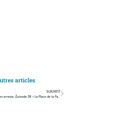
utres articles
SUIVANT
Les premières grandes arrestations ?
Épisode 28 – La Place de la Paix près de Lille