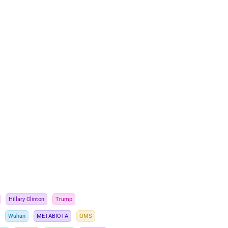
Hillary Clinton
Trump
Wuhan
METABIOTA
OMS