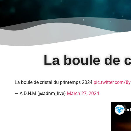
La boule de c
La boule de cristal du printemps 2024
pic.twitter.com/8
— A.D.N.M (@adnm_live)
March 27, 2024