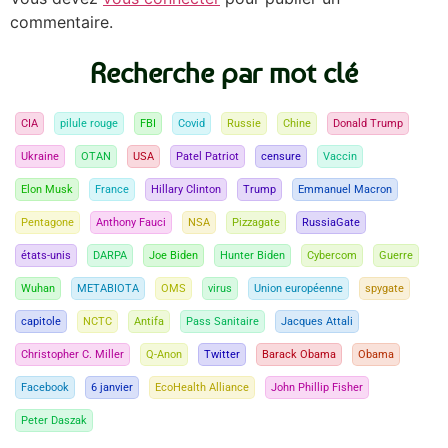
commentaire.
Recherche par mot clé
CIA
pilule rouge
FBI
Covid
Russie
Chine
Donald Trump
Ukraine
OTAN
USA
Patel Patriot
censure
Vaccin
Elon Musk
France
Hillary Clinton
Trump
Emmanuel Macron
Pentagone
Anthony Fauci
NSA
Pizzagate
RussiaGate
états-unis
DARPA
Joe Biden
Hunter Biden
Cybercom
Guerre
Wuhan
METABIOTA
OMS
virus
Union européenne
spygate
capitole
NCTC
Antifa
Pass Sanitaire
Jacques Attali
Christopher C. Miller
Q-Anon
Twitter
Barack Obama
Obama
Facebook
6 janvier
EcoHealth Alliance
John Phillip Fisher
Peter Daszak