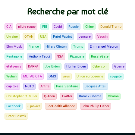
Recherche par mot clé
CIA
pilule rouge
FBI
Covid
Russie
Chine
Donald Trump
Ukraine
OTAN
USA
Patel Patriot
censure
Vaccin
Elon Musk
France
Hillary Clinton
Trump
Emmanuel Macron
Pentagone
Anthony Fauci
NSA
Pizzagate
RussiaGate
états-unis
DARPA
Joe Biden
Hunter Biden
Cybercom
Guerre
Wuhan
METABIOTA
OMS
virus
Union européenne
spygate
capitole
NCTC
Antifa
Pass Sanitaire
Jacques Attali
Christopher C. Miller
Q-Anon
Twitter
Barack Obama
Obama
Facebook
6 janvier
EcoHealth Alliance
John Phillip Fisher
Peter Daszak