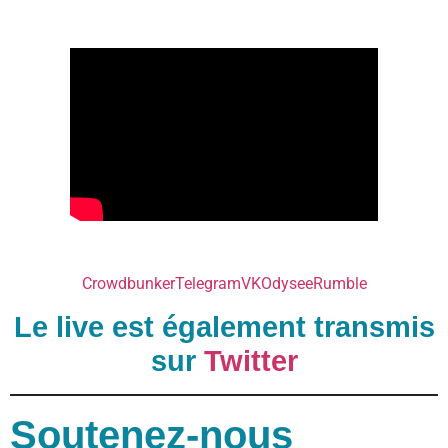
Crowdbunker
Telegram
VK
Odysee
Rumble
Le live est également transmis
sur
Twitter
Soutenez-nous