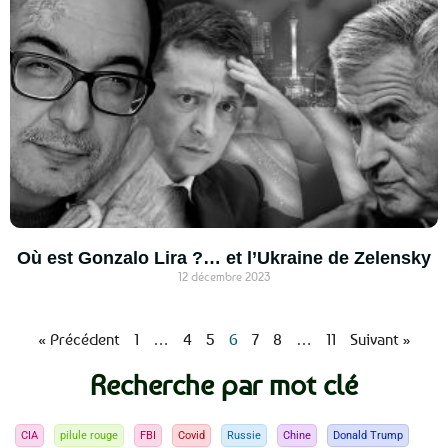
Où est Gonzalo Lira ?… et l’Ukraine de Zelensky
12 décembre 2023
« Précédent
1
…
4
5
6
7
8
…
11
Suivant »
Recherche par mot clé
CIA
pilule rouge
FBI
Covid
Russie
Chine
Donald Trump