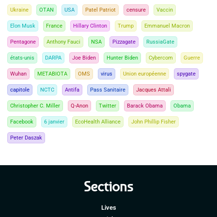
Ukraine
OTAN
USA
Patel Patriot
censure
Vaccin
Elon Musk
France
Hillary Clinton
Trump
Emmanuel Macron
Pentagone
Anthony Fauci
NSA
Pizzagate
RussiaGate
états-unis
DARPA
Joe Biden
Hunter Biden
Cybercom
Guerre
Wuhan
METABIOTA
OMS
virus
Union européenne
spygate
capitole
NCTC
Antifa
Pass Sanitaire
Jacques Attali
Christopher C. Miller
Q-Anon
Twitter
Barack Obama
Obama
Facebook
6 janvier
EcoHealth Alliance
John Phillip Fisher
Peter Daszak
Sections
Lives